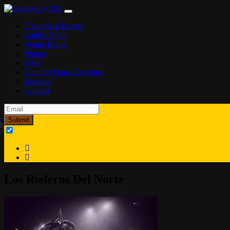
Skip to content
Main Navigation
Upcoming Events
Ladies Night
Venue Rental
Photos
FAQ
Country Dance Lessons
Español
Contact
Email
*
Los Rieleros Del Norte