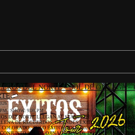
LEROS DEL NORTE – SOL DE OJINAGA 
RTE
026
 PM
/
SHOW: 9:00 PM
OS DEL NORTE LLEGAN AL STAMPEDE PREPÁRATE PAR
LLENA DE RECUERDOS, GRANDES ÉXITOS Y PURO AMBIE
 COLORADO. SOLO ÉXITOS TOUR 2026 LOS RIELEROS D
CONJUNTO SOL DE OJINAGA MÁS DE DOS HORAS DE TUS