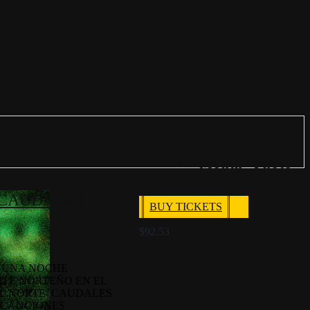
List
Month
Photo
– CAUDALES
BUY TICKETS
$92.53
A UNA NOCHE
NTE NORTEÑO EN EL
EL NORTE CAUDALES
 CANCIONES