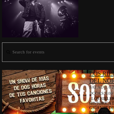
LOS RIE
DEL NO
SAT AUG, 8 2
DOORS:
8:00
LOS RIELER
HISTÓRICA 
GIGANTE DE
DEL NORTE 